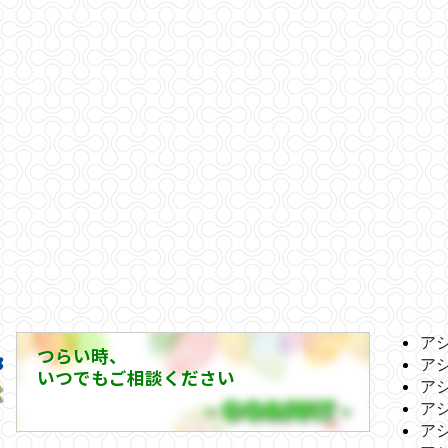
ア
つらい時、
ア
いつでもご相談ください
ア
ア
ア