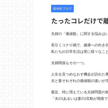
探偵社ブログ
たったコレだけで
夫婦の「価値観」に関する悩みは
長引くコナロ禍で、健康への向き
私たちの日常生活は実に様々なこ
夫婦関係もその一つ。
人生を見つめなおす機会が訪れた
夫と妻それぞれの価値観の違いが
最近、特に増えている夫婦問題の
「夫の(あるいは妻の)言動が我慢