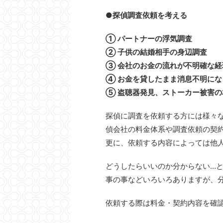
●
探偵調査依頼を考える
① パートナーの浮気調査
② 子供の結婚相手の身辺調査
③ 会社のお金の流れが不明確な経
④ お金を貸したまま消息不明にな
⑤ 盗聴器発見、ストーカー被害の
探偵に調査を依頼する方には様々
偵会社の料金体系や調査依頼の契
更に、依頼する内容によっては他
どうしたらいいのか分からない…
事の事などいろいろありますが、
依頼する際は料金・契約内容を確