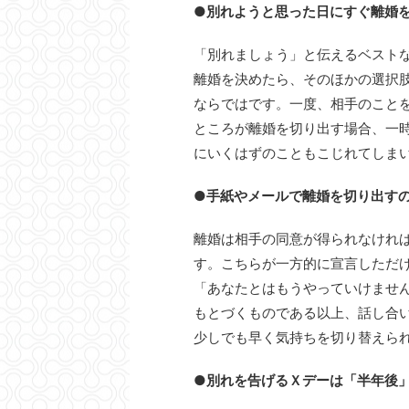
●別れようと思った日にすぐ離婚
「別れましょう」と伝えるベスト
離婚を決めたら、そのほかの選択
ならではです。一度、相手のこと
ところが離婚を切り出す場合、一
にいくはずのこともこじれてしま
●手紙やメールで離婚を切り出す
離婚は相手の同意が得られなけれ
す。こちらが一方的に宣言しただ
「あなたとはもうやっていけませ
もとづくものである以上、話し合
少しでも早く気持ちを切り替えら
●別れを告げるＸデーは「半年後