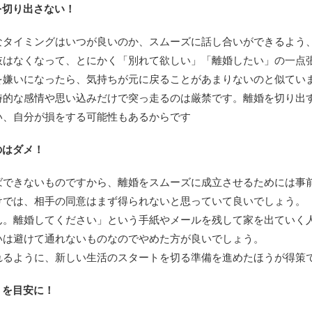
を切り出さない！
なタイミングはいつが良いのか、スムーズに話し合いができるよう
肢はなくなって、とにかく「別れて欲しい」「離婚したい」の一点
を嫌いになったら、気持ちが元に戻ることがあまりないのと似てい
時的な感情や思い込みだけで突っ走るのは厳禁です。離婚を切り出
い、自分が損をする可能性もあるからです
のはダメ！
ばできないものですから、離婚をスムーズに成立させるためには事
けでは、相手の同意はまず得られないと思っていて良いでしょう。
ん。離婚してください」という手紙やメールを残して家を出ていく
いは避けて通れないものなのでやめた方が良いでしょう。
れるように、新しい生活のスタートを切る準備を進めたほうが得策
」を目安に！