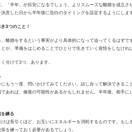
は、「半年」が目安になるでしょう。よりスムーズな離婚を成立さ
を決意した日から半年後に告白のタイミングを設定するようにしま
き3つのこと！
ら、離婚をするという事実がより具体的になって迫ってくるはずで
ことが、準備をはじめることでひとりで生きていく覚悟をしなけれ
きく分けて3つ、あります。
る
分にもう一度、問いかけてみてください。話し合って解決できるこ
因であれば、修復の可能性があるかもしれません。半年後、相手に
戦を練る
引けば長引くほど、お互いにエネルギーを消耗するものです。もし
決策を練っておく必要があるでしょう。