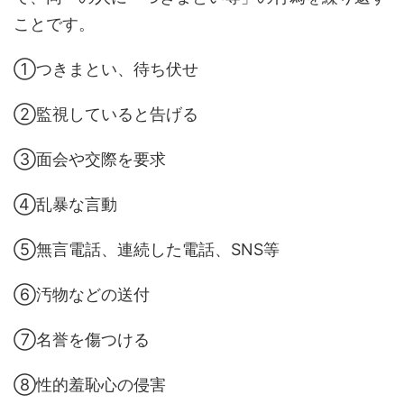
ことです。
①つきまとい、待ち伏せ
②監視していると告げる
③面会や交際を要求
④乱暴な言動
⑤無言電話、連続した電話、SNS等
⑥汚物などの送付
⑦名誉を傷つける
⑧性的羞恥心の侵害